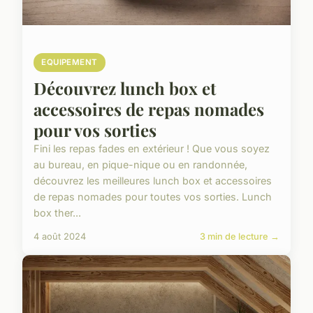
EQUIPEMENT
Découvrez lunch box et
accessoires de repas nomades
pour vos sorties
Fini les repas fades en extérieur ! Que vous soyez
au bureau, en pique-nique ou en randonnée,
découvrez les meilleures lunch box et accessoires
de repas nomades pour toutes vos sorties. Lunch
box ther...
4 août 2024
3 min de lecture →