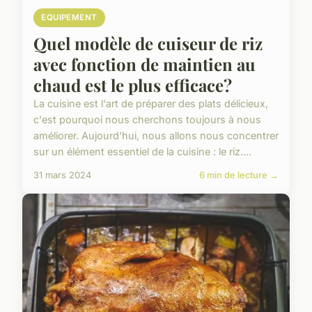
EQUIPEMENT
Quel modèle de cuiseur de riz
avec fonction de maintien au
chaud est le plus efficace?
La cuisine est l'art de préparer des plats délicieux,
c'est pourquoi nous cherchons toujours à nous
améliorer. Aujourd'hui, nous allons nous concentrer
sur un élément essentiel de la cuisine : le riz....
31 mars 2024
6 min de lecture →