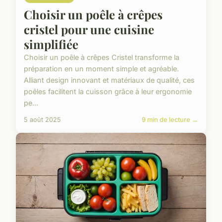
Choisir un poêle à crêpes
cristel pour une cuisine
simplifiée
Choisir un poêle à crêpes Cristel transforme la
préparation en un moment simple et agréable.
Alliant design innovant et matériaux de qualité, ces
poêles facilitent la cuisson grâce à leur ergonomie
pe...
5 août 2025
9 min de lecture →