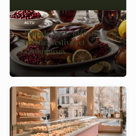
ACTU
Pintade Noël : idées de
recettes festives et
savoureuses
...