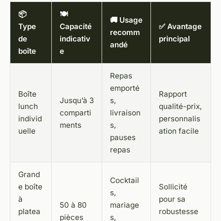
📦
🍽️
🚚 Usage
Type
Capacité
✅ Avantage
recomm
de
indicativ
principal
andé
boîte
e
Repas
emporté
Boîte
Rapport
Jusqu’à 3
s,
lunch
qualité-prix,
comparti
livraison
individ
personnalis
ments
s,
uelle
ation facile
pauses
repas
Grand
Cocktail
e boîte
Sollicité
s,
à
pour sa
50 à 80
mariage
platea
robustesse
pièces
s,