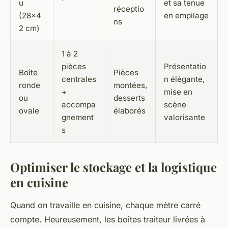
u
et sa tenue
réceptio
(28x4
en empilage
ns
2 cm)
1 à 2
pièces
Présentatio
Boîte
Pièces
centrales
n élégante,
ronde
montées,
+
mise en
ou
desserts
accompa
scène
ovale
élaborés
gnement
valorisante
s
Optimiser le stockage et la logistique
en cuisine
Quand on travaille en cuisine, chaque mètre carré
compte. Heureusement, les boîtes traiteur livrées à